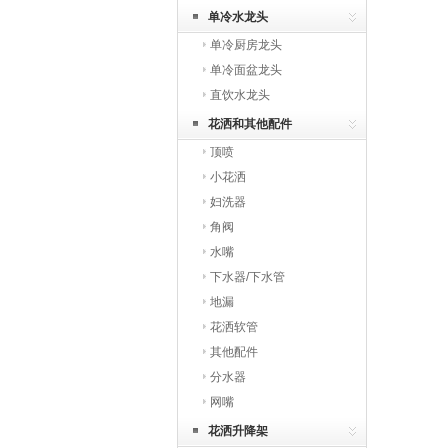
单冷水龙头
单冷厨房龙头
单冷面盆龙头
直饮水龙头
花洒和其他配件
顶喷
小花洒
妇洗器
角阀
水嘴
下水器/下水管
地漏
花洒软管
其他配件
分水器
网嘴
花洒升降架