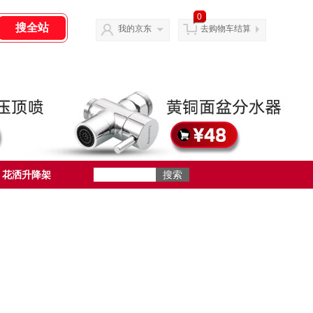
0
我的京东
去购物车结算
花洒升降架