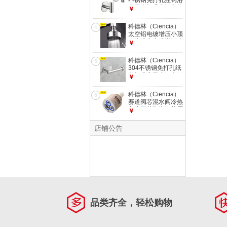
不锈钢免打孔挂钩浴
室卫生间毛巾浴巾挂
￥
钩厨房免钉钩门后钩
单钩 2个拉丝
科德林（Ciencia）
4
太空铝电镀增压小顶
喷头浴室宾馆淋浴喷
￥
头莲蓬头可拆洗顶喷
花洒 A款 小号顶喷
科德林（Ciencia）
5
（80MM）
304不锈钢免打孔纸
巾架浴室卫生间卷纸
￥
架厕纸架壁挂卫浴五
金挂件 圆形拉丝
科德林（Ciencia）
6
赛道阀芯混水阀冷热
龙头开关陶瓷阀芯厨
￥
房面盆淋浴水龙头配
件阀芯 1号 35芯西
店铺公告
班牙赛道
品类齐全，轻松购物