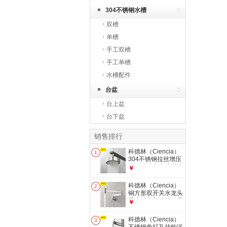
304不锈钢水槽
双槽
单槽
手工双槽
手工单槽
水槽配件
台盆
台上盆
台下盆
销售排行
科德林（Ciencia）
1
304不锈钢拉丝增压
小顶喷浴室宾馆淋浴
￥
莲蓬头可拆洗顶喷花
洒 2号 拉丝大号钢
科德林（Ciencia）
2
片118mm
铜方形双开关水龙头
厨房灶台入墙式折叠
￥
单冷龙头加长可拉伸
龙头 3号 拉丝
科德林（Ciencia）
3